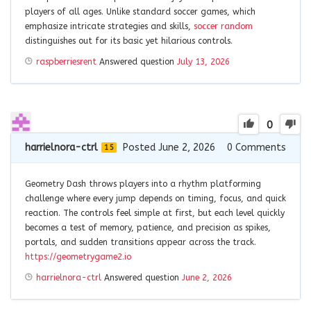
players of all ages. Unlike standard soccer games, which
emphasize intricate strategies and skills,
soccer random
distinguishes out for its basic yet hilarious controls.
raspberriesrent
Answered question
July 13, 2026
0
harrielnora-ctrl
Posted June 2, 2026
0
Comments
15
Geometry Dash throws players into a rhythm platforming
challenge where every jump depends on timing, focus, and quick
reaction. The controls feel simple at first, but each level quickly
becomes a test of memory, patience, and precision as spikes,
portals, and sudden transitions appear across the track.
https://geometrygame2.io
harrielnora-ctrl
Answered question
June 2, 2026