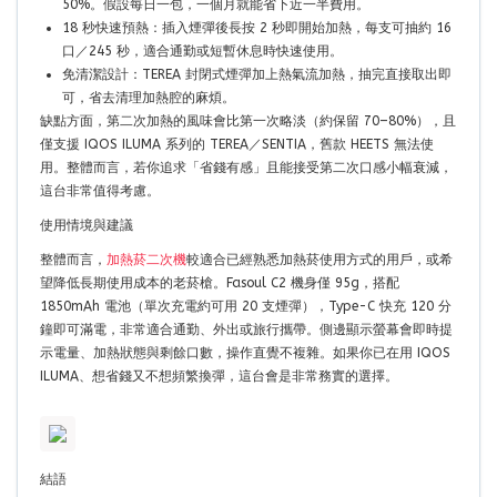
50%。假設每日一包，一個月就能省下近一半費用。
18 秒快速預熱：插入煙彈後長按 2 秒即開始加熱，每支可抽約 16
口／245 秒，適合通勤或短暫休息時快速使用。
免清潔設計：TEREA 封閉式煙彈加上熱氣流加熱，抽完直接取出即
可，省去清理加熱腔的麻煩。
缺點方面，第二次加熱的風味會比第一次略淡（約保留 70–80%），且
僅支援 IQOS ILUMA 系列的 TEREA／SENTIA，舊款 HEETS 無法使
用。整體而言，若你追求「省錢有感」且能接受第二次口感小幅衰減，
這台非常值得考慮。
使用情境與建議
整體而言，
加熱菸二次機
較適合已經熟悉加熱菸使用方式的用戶，或希
望降低長期使用成本的老菸槍。Fasoul C2 機身僅 95g，搭配
1850mAh 電池（單次充電約可用 20 支煙彈），Type-C 快充 120 分
鐘即可滿電，非常適合通勤、外出或旅行攜帶。側邊顯示螢幕會即時提
示電量、加熱狀態與剩餘口數，操作直覺不複雜。如果你已在用 IQOS
ILUMA、想省錢又不想頻繁換彈，這台會是非常務實的選擇。
結語