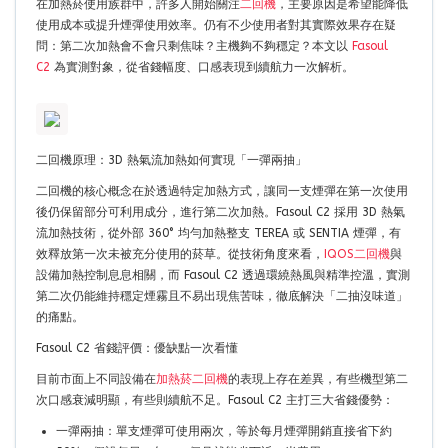
在加熱菸使用族群中，許多人開始關注
二回機
，主要原因是希望能降低
使用成本或提升煙彈使用效率。仍有不少使用者對其實際效果存在疑
問：第二次加熱會不會只剩焦味？主機夠不夠穩定？本文以
Fasoul
C2
為實測對象，從省錢幅度、口感表現到續航力一次解析。
二回機原理：3D 熱氣流加熱如何實現「一彈兩抽」
二回機的核心概念在於透過特定加熱方式，讓同一支煙彈在第一次使用
後仍保留部分可利用成分，進行第二次加熱。Fasoul C2 採用 3D 熱氣
流加熱技術，從外部 360° 均勻加熱整支 TEREA 或 SENTIA 煙彈，有
效釋放第一次未被充分使用的菸草。從技術角度來看，
IQOS二回機
與
設備加熱控制息息相關，而 Fasoul C2 透過環繞熱風與精準控溫，實測
第二次仍能維持穩定煙霧且不易出現焦苦味，徹底解決「二抽沒味道」
的痛點。
Fasoul C2 省錢評價：優缺點一次看懂
目前市面上不同設備在
加熱菸二回機
的表現上存在差異，有些機型第二
次口感衰減明顯，有些則續航不足。Fasoul C2 主打三大省錢優勢：
一彈兩抽：單支煙彈可使用兩次，等於每月煙彈開銷直接省下約