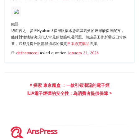
結語
總而言之，參天Hyalein S保濕眼藥水憑藉其高效的玻尿酸保濕配方，
能針對性地解決現代人常見的雙眼乾澀問題。無論是工作所需或日常保
養，它都是提升眼部舒適感的優質
日本必買藥品
選擇。
detheauocai
Asked question
January 21, 2026
« 探索 東京魔盒 ：一款引領潮流的電子煙
ILIA電子煙彈的安全性：為消費者提供保障 »
AnsPress