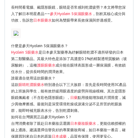
長時間看電腦、戴隱形眼鏡，眼睛是否常感到乾澀疲勞？本文將帶您深
入了解日本明星產品——
參天Hyalein S保濕眼藥水
，剖析其核心成分與
功效，告訴您
日本眼藥水
如何為雙眼帶來長效保濕與舒適感受。
什麼是參天Hyalein S保濕眼藥水？
Hyalein S眼藥水
是日本參天製藥專為紓解眼睛乾澀不適所研發的日本
第二類醫藥品。其最大特色是添加了高濃度0.1%的精製透明質酸鈉（玻
尿酸鈉），這種
護眼眼藥水
成分能在眼球表面形成一層保濕膜，有效鎖
住水分，提供長時間的潤澤效果。
誰最適合使用這款眼藥水？
這款
眼睛乾澀眼藥水
特別適合以下三大族群：首先是長時間使用3C產品
的上班族與學生，能有效舒緩用眼過度的疲勞與視線模糊。其次是隱形
眼鏡佩戴者（不含彩色隱形眼鏡），
日藥
點用後能增加鏡片潤滑度，減
少異物摩擦感。最後則是深受環境乾燥或淚液分泌不足所苦的乾眼族
群，能即時補充眼表水分，告別乾澀刺痛。
如何在台灣購買正品參天Hyalein S？
台灣消費者除了親赴日本藥妝店選購
日本藥妝眼藥水
，更能信賴授權的
線上通路。建議選擇信譽良好的專業藥妝商城，如日本藥妝一番店，確
保購買到來自日本的原裝
日本成藥
，品質有保障，使用更安心。