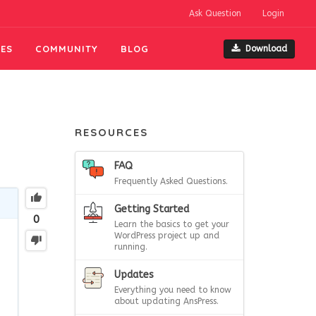
Ask Question
Login
ES
COMMUNITY
BLOG
Download
RESOURCES
FAQ
Frequently Asked Questions.
Getting Started
0
Learn the basics to get your
WordPress project up and
running.
Updates
Everything you need to know
about updating AnsPress.