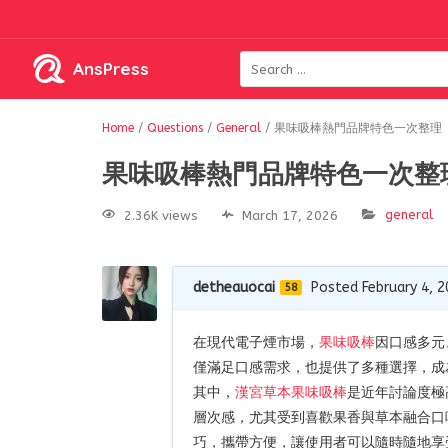
AnsPress
Home
/
Questions
/
General
/
果味吸棒熱門品牌特色一次整理
果味吸棒熱門品牌特色一次整
general
2.36K views
March 17, 2026
detheauocai
Posted February 4, 
58
在現代電子煙市場，
果味吸棒
因口感多元
僅滿足口感需求，也提供了多種選擇，成
其中，
漢宮草本果味吸棒
是近年討論度極
層次感，尤其受到喜歡果香與草本融合口
巧，攜帶方便，讓使用者可以隨時隨地享