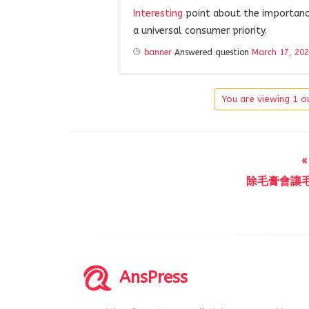
Interesting
point about the importanc
a universal consumer priority.
banner
Answered question
March 17, 20
You are viewing 1 ou
除毛膏會讓
AnsPress