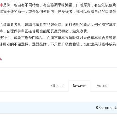
棒
品牌，各自有不同特色。有些強調果味濃鬱、口感厚實，有些則以低焦
試電子煙的新手，或是習慣使用的小煙愛好者，都可以根據自己的口味偏
也是重要考量。建議挑選具有品牌保證、原料透明的產品，例如漢宮草本
時，合理保養與正確使用也能延長產品壽命，避免浪費。
便利性，成為市場熱門產品。而漢宮草本果味吸棒以天然草本融合多種果
使用者的不錯選擇。選對品牌，不只提升吸食體驗，也能讓果味吸棒成為
26
Oldest
Voted
Newest
0
Comment