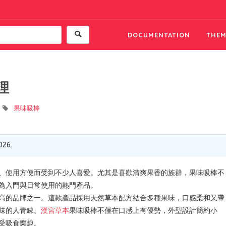
DOCUMENTATION
THEM
理
果味吸棒
2026
、使用方便而受到不少人喜愛。尤其是喜歡清爽果香的族群，果味吸棒不
為入門與日常使用的熱門產品。
高的品牌之一。這款產品採用天然草本配方結合多種果味，口感柔和又帶
味的人青睞。
漢宮草本
果味吸棒不僅在口感上有優勢，外型設計簡約小
受吸食樂趣。