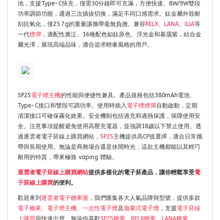
池，支援Type-C快充，僅需30分鐘即可充滿，方便快速。8W/9W雙段
功率調節功能，通過三次插拔切換，滿足不同口感需求。鈦金屬外殼耐
刮抗氧化，僅25.7g的重量讓攜帶毫無負擔。兼容
RELX
、
LANA
、
ILIA
等
一代
煙彈
，適配性廣泛。16種配色如鈦原色、浮光金和暮靄紫，結合金
屬光澤，展現高端品味，適合追求輕奢風格的用戶。
SP2S
電子煙主機
的性能與便捷性兼具。產品規格包括380mAh電池、
Type-C接口和雙段可調功率。使用時插入
電子煙煙彈
自動啟動，定期
清潔接口可確保霧化效果。安全機制包括過充和過熱保護，保障使用安
全。注意事項提醒避免使用高壓充電器，並強調18歲以下禁止使用。透
過逐雲者電子菸線上購買網站，
SP2S
主機提供高CP值選擇，適合日常攜
帶與長期使用。無論是商務場合還是休閒時光，這款主機都能以其輕巧
耐用的特質，帶來極致 vaping 體驗。
逐雲者電子菸線上購買網站
提供多樣化的電子菸產品，讓你輕鬆享受
電
子菸線上購買
的便利。
歡迎來到
逐雲者電子糖果屋
，我們匯集各大人氣品牌與型號，提供多款
電子糖果
、
電子煙主機
、
一次性電子煙
及
拋棄式電子煙
，支援
電子菸線
上購買
與快速出貨。無論你喜歡
SP2S糖果
、
RELX糖果
、
LANA糖果
、