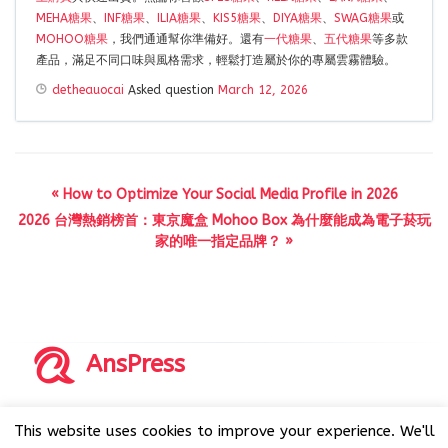
MEHA糖果
、
INF糖果
、
ILIA糖果
、
KIS5糖果
、
DIYA糖果
、
SWAG糖果
或
MOHOO糖果
，我們通通幫你準備好。還有
一代糖果
、
五代糖果
等多款
產品，滿足不同口味與風格需求，輕鬆打造屬於你的專屬雲霧體驗。
detheauocai
Asked question
March 12, 2026
« How to Optimize Your Social Media Profile in 2026
2026 台灣熱銷榜首：東京魔盒 Mohoo Box 為什麼能成為電子菸玩
家的唯一指定品牌？ »
AnsPress
Copyrights © 2014-2026 All Rights Reserved by AnsPress.
This website uses cookies to improve your experience. We'll
AnsPress is an open source software licensed under GNU