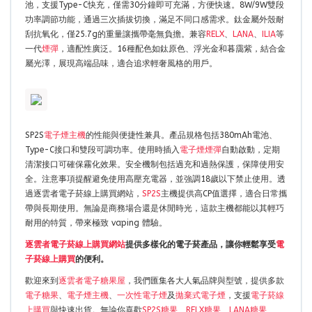
池，支援Type-C快充，僅需30分鐘即可充滿，方便快速。8W/9W雙段
功率調節功能，通過三次插拔切換，滿足不同口感需求。鈦金屬外殼耐
刮抗氧化，僅25.7g的重量讓攜帶毫無負擔。兼容
RELX
、
LANA
、
ILIA
等
一代
煙彈
，適配性廣泛。16種配色如鈦原色、浮光金和暮靄紫，結合金
屬光澤，展現高端品味，適合追求輕奢風格的用戶。
SP2S
電子煙主機
的性能與便捷性兼具。產品規格包括380mAh電池、
Type-C接口和雙段可調功率。使用時插入
電子煙煙彈
自動啟動，定期
清潔接口可確保霧化效果。安全機制包括過充和過熱保護，保障使用安
全。注意事項提醒避免使用高壓充電器，並強調18歲以下禁止使用。透
過逐雲者電子菸線上購買網站，
SP2S
主機提供高CP值選擇，適合日常攜
帶與長期使用。無論是商務場合還是休閒時光，這款主機都能以其輕巧
耐用的特質，帶來極致 vaping 體驗。
逐雲者電子菸線上購買網站
提供多樣化的電子菸產品，讓你輕鬆享受
電
子菸線上購買
的便利。
歡迎來到
逐雲者電子糖果屋
，我們匯集各大人氣品牌與型號，提供多款
電子糖果
、
電子煙主機
、
一次性電子煙
及
拋棄式電子煙
，支援
電子菸線
上購買
與快速出貨。無論你喜歡
SP2S糖果
、
RELX糖果
、
LANA糖果
、