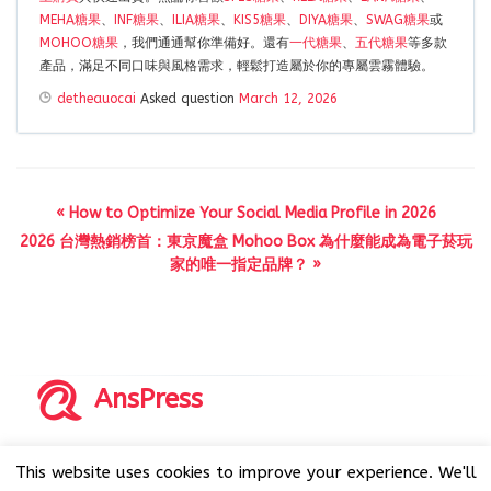
MEHA糖果
、
INF糖果
、
ILIA糖果
、
KIS5糖果
、
DIYA糖果
、
SWAG糖果
或
MOHOO糖果
，我們通通幫你準備好。還有
一代糖果
、
五代糖果
等多款
產品，滿足不同口味與風格需求，輕鬆打造屬於你的專屬雲霧體驗。
detheauocai
Asked question
March 12, 2026
« How to Optimize Your Social Media Profile in 2026
2026 台灣熱銷榜首：東京魔盒 Mohoo Box 為什麼能成為電子菸玩
家的唯一指定品牌？ »
AnsPress
Copyrights © 2014-2026 All Rights Reserved by AnsPress.
This website uses cookies to improve your experience. We'll
AnsPress is an open source software licensed under GNU