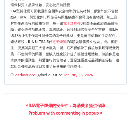
環保材質＋品牌信賴，安心使用無隱憂
ILIA堅持使用可回收且符合國際安全標準的包裝材料，膠囊外殼不含雙
酚A（BPA）與塑化劑，即使長時間接觸也不會釋出有害物質。加上品
牌對生產流程的嚴格管控，每一組
電子煙煙彈
3顆裝產品都經過品質檢
驗，確保煙彈功能正常、風味純正。這種對細節與安全的重視，讓ILIA
ULTRA 5代不僅是性能優異的電子菸耗材，更是值得信賴的生活配件。
總結來說，ILIA ULTRA 5代
電子煙彈
的3顆裝膠囊獨立包裝，成功將衛
生、便攜與美觀三大需求融為一體。它不僅解決了傳統散裝煙彈易受污
染、不便攜帶的問題，更以人性化設計提升整體使用體驗。無論你是追
求效率的通勤族、熱愛旅行的冒險者，還是注重生活品質的細節控，這
款組合都能成為你日常電子菸使用的理想夥伴。
detheauocai
Asked question
January 28, 2026
« ILIA電子煙彈的安全性：為消費者提供保障
Problem with commenting in popup »