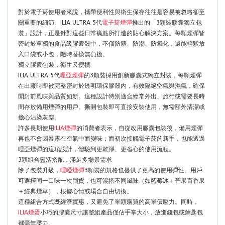
對於電子菸使用者來說，攜帶便利性與衛生保存往往是容易被忽略卻至
關重要的細節。ILIA ULTRA 5代
電子菸煙彈
推出的「3顆裝膠囊獨立包
裝」設計，正是針對這些日常痛點所打造的貼心解決方案。每顆煙彈皆
密封於單獨的食品級膠囊殼中，不僅防塵、防潮、防氧化，還能輕鬆放
入口袋或小包，隨時替換無負擔。
獨立膠囊包裝，衛生又便攜
ILIA ULTRA 5代
哩亞煙彈
的3顆裝採用創新膠囊式獨立封裝，每顆煙彈
在出廠時即被完整密封於透明環保膠殼內，有效隔絕空氣與濕氣，確保
開封前風味與品質如新。這種設計特別適合經常外出、旅行或需要長時
間存放備用煙彈的用戶。撕開包裝即可直接安裝使用，無需額外清潔或
擔心沾染灰塵。
許多長期使用
ILIA煙彈
的消費者表示，自從改用膠囊包裝後，備用煙彈
再也不會因暴露在空氣中而變味；而初次接觸電子菸的新手，也能透過
哩亞煙彈的這項設計，體驗到更乾淨、更省心的使用流程。
3顆組合靈活搭配，滿足多場景需求
除了包裝升級，
哩啞煙彈
3顆裝的規格也提供了更高的使用彈性。用戶
可選擇同一口味一次囤貨，也可混搭不同風味（如藍莓冰＋芒果百香果
＋經典煙草），根據心情或場合自由切換。
這種組合方式既經濟實惠，又避免了單顆購買的高單價壓力。同時，
ILIA煙蛋
小巧的膠囊尺寸讓整組產品僅佔手掌大小，放進錢包或鑰匙包
都毫無壓力。