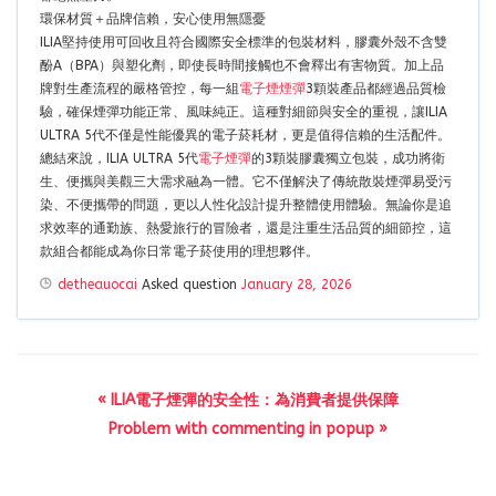
環保材質＋品牌信賴，安心使用無隱憂
ILIA堅持使用可回收且符合國際安全標準的包裝材料，膠囊外殼不含雙
酚A（BPA）與塑化劑，即使長時間接觸也不會釋出有害物質。加上品
牌對生產流程的嚴格管控，每一組
電子煙煙彈
3顆裝產品都經過品質檢
驗，確保煙彈功能正常、風味純正。這種對細節與安全的重視，讓ILIA
ULTRA 5代不僅是性能優異的電子菸耗材，更是值得信賴的生活配件。
總結來說，ILIA ULTRA 5代
電子煙彈
的3顆裝膠囊獨立包裝，成功將衛
生、便攜與美觀三大需求融為一體。它不僅解決了傳統散裝煙彈易受污
染、不便攜帶的問題，更以人性化設計提升整體使用體驗。無論你是追
求效率的通勤族、熱愛旅行的冒險者，還是注重生活品質的細節控，這
款組合都能成為你日常電子菸使用的理想夥伴。
detheauocai
Asked question
January 28, 2026
« ILIA電子煙彈的安全性：為消費者提供保障
Problem with commenting in popup »