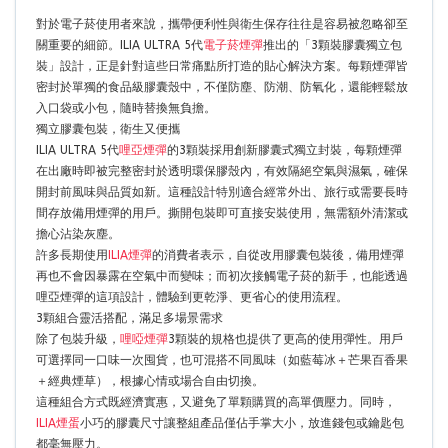
對於電子菸使用者來說，攜帶便利性與衛生保存往往是容易被忽略卻至
關重要的細節。ILIA ULTRA 5代
電子菸煙彈
推出的「3顆裝膠囊獨立包
裝」設計，正是針對這些日常痛點所打造的貼心解決方案。每顆煙彈皆
密封於單獨的食品級膠囊殼中，不僅防塵、防潮、防氧化，還能輕鬆放
入口袋或小包，隨時替換無負擔。
獨立膠囊包裝，衛生又便攜
ILIA ULTRA 5代
哩亞煙彈
的3顆裝採用創新膠囊式獨立封裝，每顆煙彈
在出廠時即被完整密封於透明環保膠殼內，有效隔絕空氣與濕氣，確保
開封前風味與品質如新。這種設計特別適合經常外出、旅行或需要長時
間存放備用煙彈的用戶。撕開包裝即可直接安裝使用，無需額外清潔或
擔心沾染灰塵。
許多長期使用
ILIA煙彈
的消費者表示，自從改用膠囊包裝後，備用煙彈
再也不會因暴露在空氣中而變味；而初次接觸電子菸的新手，也能透過
哩亞煙彈的這項設計，體驗到更乾淨、更省心的使用流程。
3顆組合靈活搭配，滿足多場景需求
除了包裝升級，
哩啞煙彈
3顆裝的規格也提供了更高的使用彈性。用戶
可選擇同一口味一次囤貨，也可混搭不同風味（如藍莓冰＋芒果百香果
＋經典煙草），根據心情或場合自由切換。
這種組合方式既經濟實惠，又避免了單顆購買的高單價壓力。同時，
ILIA煙蛋
小巧的膠囊尺寸讓整組產品僅佔手掌大小，放進錢包或鑰匙包
都毫無壓力。