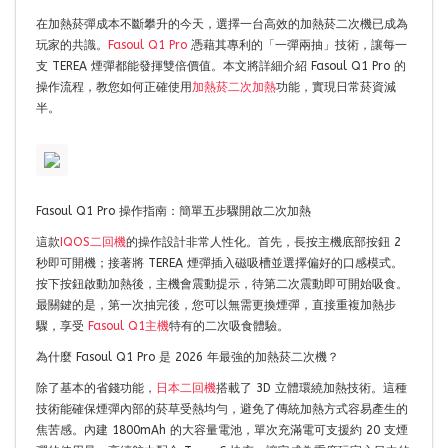
在加熱菸彈成本不斷攀升的今天，選擇一台高效的加熱菸二次機已成為
玩家的共識。
Fasoul Q1 Pro
憑藉其專利的「一彈兩抽」技術，讓每一
支 TEREA 煙彈都能發揮雙倍價值。本文將詳細介紹 Fasoul Q1 Pro 的
操作流程，教您如何正確使用
加熱菸二次加熱
功能，實現日常菸資減
半。
Fasoul Q1 Pro 操作指南：簡單五步驟開啟二次加熱
這款
IQOS二回機
的操作設計非常人性化。首先，長按主機底部按鈕 2
秒即可開機；接著將 TEREA 煙彈插入磁吸槽並選擇偏好的口感模式。
按下按鈕啟動加熱後，主機會震動提示，待第二次震動即可開始吸食。
最關鍵的是，第一次抽完後，您可以無需更換煙彈，直接重複加熱步
驟，享受
Fasoul Q1主機
特有的二次吸食體驗。
為什麼 Fasoul Q1 Pro 是 2026 年最強的加熱菸二次機？
除了基本的省錢功能，
日本二回機
搭載了 3D 立體環繞加熱技術。這種
技術能確保煙彈內部的菸草受熱均勻，避免了傳統加熱方式容易產生的
焦苦感。內建 1800mAh 的大容量電池，單次充滿電可支援約 20 支煙