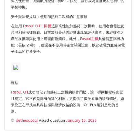
彈的使用量，高續航力配合 Type-C 快充，讓它成為重度玩家心目中的
平替神機。
安全與法規提醒：使用加熱菸二次機的注意事項
在使用
Fasoul Q1二回機
這類高性能加熱菸二次機時，使用者也需注意
台灣相關法律規範。目前加熱菸品需經健康風險評估審查，未經核准之
產品在攜帶與使用上可能面臨罰鍰。此外，
Fasoul主機
具備智慧關機功
能（長按 2 秒），建議在不使用時確實關閉設備，以節省電力並確保電
子產品的存放安全。
總結
Fasoul Q1
成功簡化了加熱菸二次機的操作門檻，讓一彈兩抽變得直覺
且穩定。它不僅是節省預算的利器，更提供了優於原廠的續航體驗。如
果您正在尋找兼具科技感與經濟效益的設備，Q1 Pro 絕對是您的首
選。
detheauocai
Asked question
January 15, 2026