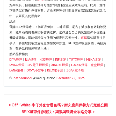
質期較長，但過期的煙彈可能會導致口感變差或效果減弱。此外，選擇
正確的儲存條件也很重要。避免將煙彈長時間暴露在高溫或潮濕的環境
中，以延長其使用壽命。
總結
選購RELX煙彈時，了解正品保障、口味選擇、尼古丁濃度和有效期等要
素，能幫助消費者做出明智的選擇。選擇適合自己的悅刻煙彈不僅能提
升吸煙體驗，還能保證每次使用的穩定性和安全性。
遵循
這些購買注意
事項，將使您的吸煙過程更加愉悅和舒適。RELX煙彈蝦皮購物，滿額免
運，部分系列買煙彈送主機！
熱銷品牌推薦
DIYA煙彈
｜
ILIA煙彈
｜
KISS煙彈
｜
INF煙彈
｜
TUTX煙彈
｜
MEHA煙彈
｜
SWAG煙彈
｜
SP2電子煙煙彈
｜
XIAOKE煙彈
｜
LUCKIN煙彈
｜
魔盒煙彈
｜
LANA主機
｜
OXVA小蠻牛
｜
RELX電子煙
｜
ZGAR電子煙
detheauocai
Asked question
December 22, 2025
« Off-White 牛仔外套會退色嗎？耐久度與保養方式完整公開
RELX煙彈保存秘訣：期限與環境全攻略分享 »