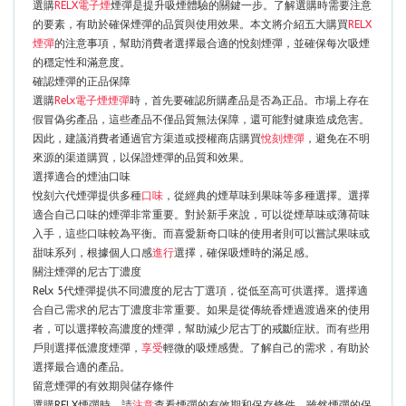
選購
RELX電子煙
煙彈是提升吸煙體驗的關鍵一步。了解選購時需要注意
的要素，有助於確保煙彈的品質與使用效果。本文將介紹五大購買
RELX
煙彈
的注意事項，幫助消費者選擇最合適的悅刻煙彈，並確保每次吸煙
的穩定性和滿意度。
確認煙彈的正品保障
選購
Relx電子煙煙彈
時，首先要確認所購產品是否為正品。市場上存在
假冒偽劣產品，這些產品不僅品質無法保障，還可能對健康造成危害。
因此，建議消費者通過官方渠道或授權商店購買
悅刻煙彈
，避免在不明
來源的渠道購買，以保證煙彈的品質和效果。
選擇適合的煙油口味
悅刻六代煙彈提供多種
口味
，從經典的煙草味到果味等多種選擇。選擇
適合自己口味的煙彈非常重要。對於新手來說，可以從煙草味或薄荷味
入手，這些口味較為平衡。而喜愛新奇口味的使用者則可以嘗試果味或
甜味系列，根據個人口感
進行
選擇，確保吸煙時的滿足感。
關注煙彈的尼古丁濃度
Relx 5代煙彈提供不同濃度的尼古丁選項，從低至高可供選擇。選擇適
合自己需求的尼古丁濃度非常重要。如果是從傳統香煙過渡過來的使用
者，可以選擇較高濃度的煙彈，幫助減少尼古丁的戒斷症狀。而有些用
戶則選擇低濃度煙彈，
享受
輕微的吸煙感覺。了解自己的需求，有助於
選擇最合適的產品。
留意煙彈的有效期與儲存條件
選購RELX煙彈時，請
注意
查看煙彈的有效期和保存條件。雖然煙彈的保