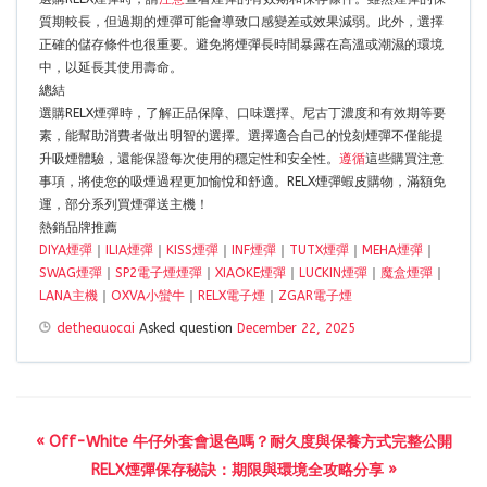
質期較長，但過期的煙彈可能會導致口感變差或效果減弱。此外，選擇
正確的儲存條件也很重要。避免將煙彈長時間暴露在高溫或潮濕的環境
中，以延長其使用壽命。
總結
選購RELX煙彈時，了解正品保障、口味選擇、尼古丁濃度和有效期等要
素，能幫助消費者做出明智的選擇。選擇適合自己的悅刻煙彈不僅能提
升吸煙體驗，還能保證每次使用的穩定性和安全性。
遵循
這些購買注意
事項，將使您的吸煙過程更加愉悅和舒適。RELX煙彈蝦皮購物，滿額免
運，部分系列買煙彈送主機！
熱銷品牌推薦
DIYA煙彈
｜
ILIA煙彈
｜
KISS煙彈
｜
INF煙彈
｜
TUTX煙彈
｜
MEHA煙彈
｜
SWAG煙彈
｜
SP2電子煙煙彈
｜
XIAOKE煙彈
｜
LUCKIN煙彈
｜
魔盒煙彈
｜
LANA主機
｜
OXVA小蠻牛
｜
RELX電子煙
｜
ZGAR電子煙
detheauocai
Asked question
December 22, 2025
« Off-White 牛仔外套會退色嗎？耐久度與保養方式完整公開
RELX煙彈保存秘訣：期限與環境全攻略分享 »