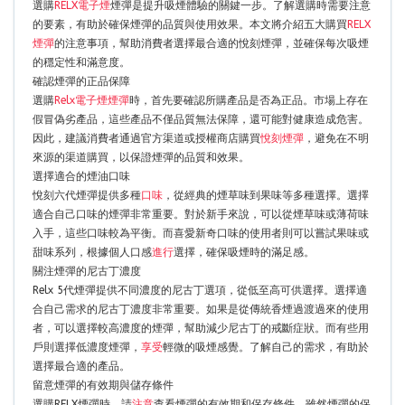
選購
RELX電子煙
煙彈是提升吸煙體驗的關鍵一步。了解選購時需要注意
的要素，有助於確保煙彈的品質與使用效果。本文將介紹五大購買
RELX
煙彈
的注意事項，幫助消費者選擇最合適的悅刻煙彈，並確保每次吸煙
的穩定性和滿意度。
確認煙彈的正品保障
選購
Relx電子煙煙彈
時，首先要確認所購產品是否為正品。市場上存在
假冒偽劣產品，這些產品不僅品質無法保障，還可能對健康造成危害。
因此，建議消費者通過官方渠道或授權商店購買
悅刻煙彈
，避免在不明
來源的渠道購買，以保證煙彈的品質和效果。
選擇適合的煙油口味
悅刻六代煙彈提供多種
口味
，從經典的煙草味到果味等多種選擇。選擇
適合自己口味的煙彈非常重要。對於新手來說，可以從煙草味或薄荷味
入手，這些口味較為平衡。而喜愛新奇口味的使用者則可以嘗試果味或
甜味系列，根據個人口感
進行
選擇，確保吸煙時的滿足感。
關注煙彈的尼古丁濃度
Relx 5代煙彈提供不同濃度的尼古丁選項，從低至高可供選擇。選擇適
合自己需求的尼古丁濃度非常重要。如果是從傳統香煙過渡過來的使用
者，可以選擇較高濃度的煙彈，幫助減少尼古丁的戒斷症狀。而有些用
戶則選擇低濃度煙彈，
享受
輕微的吸煙感覺。了解自己的需求，有助於
選擇最合適的產品。
留意煙彈的有效期與儲存條件
選購RELX煙彈時，請
注意
查看煙彈的有效期和保存條件。雖然煙彈的保