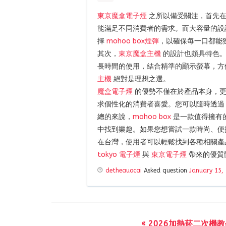
東京魔盒電子煙
之所以備受關注，首先在
能滿足不同消費者的需求。而大容量的設
擇
mohoo box煙彈
，以確保每一口都能
其次，
東京魔盒主機
的設計也頗具特色。
長時間的使用，結合精準的顯示螢幕，方
主機
絕對是理想之選。
魔盒電子煙
的優勢不僅在於產品本身，更
求個性化的消費者喜愛。您可以隨時透
總的來說，
mohoo box
是一款值得擁有
中找到樂趣。如果您想嘗試一款時尚、便
在台灣，使用者可以輕鬆找到各種相關產
tokyo 電子煙
與
東京電子煙
帶來的優質
detheauocai
Asked question
January 15,
« 2026加熱菸二次機教