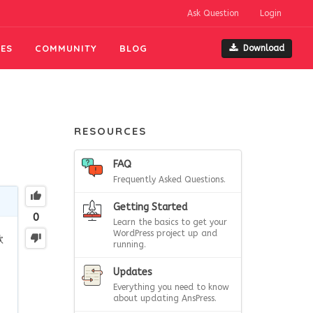
Ask Question
Login
ES
COMMUNITY
BLOG
Download
RESOURCES
FAQ
Frequently Asked Questions.
Getting Started
0
Learn the basics to get your
WordPress project up and
款
running.
Updates
Everything you need to know
about updating AnsPress.