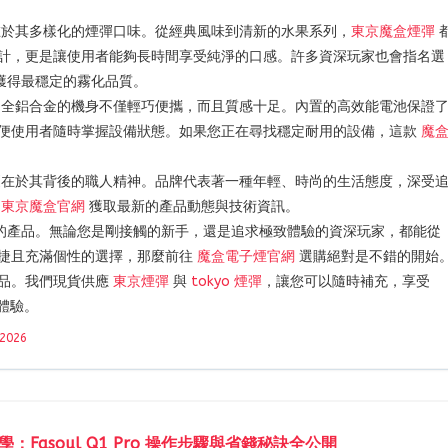
於其多樣化的煙彈口味。從經典風味到清新的水果系列，
東京魔盒煙彈
計，更是讓使用者能夠長時間享受純淨的口感。許多資深玩家也會指名選
獲得最穩定的霧化品質。
全鋁合金的機身不僅輕巧便攜，而且質感十足。內置的高效能電池保證
便使用者隨時掌握設備狀態。如果您正在尋找穩定耐用的設備，這款
魔
在於其背後的職人精神。品牌代表著一種年輕、時尚的生活態度，深受
過
東京魔盒官網
獲取最新的產品動態與技術資訊。
的產品。無論您是剛接觸的新手，還是追求極致體驗的資深玩家，都能從
捷且充滿個性的選擇，那麼前往
魔盒電子煙官網
選購絕對是不錯的開始
品。我們現貨供應
東京煙彈
與
tokyo 煙彈
，讓您可以隨時補充，享受
體驗。
 2026
學：Fasoul Q1 Pro 操作步驟與省錢秘訣全公開