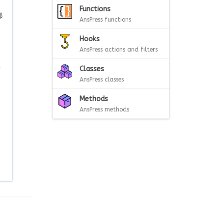
Functions
都
AnsPress functions
Hooks
AnsPress actions and filters
了
盒
Classes
AnsPress classes
追
Methods
AnsPress methods
。