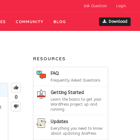
Ask Question
Login
ES
COMMUNITY
BLOG
Download
RESOURCES
FAQ
Frequently Asked Questions.
Getting Started
0
Learn the basics to get your
WordPress project up and
款
running.
Updates
Everything you need to know
about updating AnsPress.