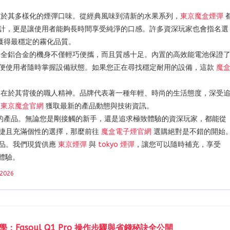
於其多樣化的煙彈口味。從經典風味到清新的水果系列，
東京魔盒煙彈
計，更是讓使用者能夠長時間享受純淨的口感。許多資深玩家也會指名選
獲得最穩定的霧化品質。
全鋁合金的機身不僅輕巧便攜，而且質感十足。內置的高效能電池保證
便使用者隨時掌握設備狀態。如果您正在尋找穩定耐用的設備，這款
魔
在於其背後的職人精神。品牌代表著一種年輕、時尚的生活態度，深受
過
東京魔盒官網
獲取最新的產品動態與技術資訊。
的產品。無論您是剛接觸的新手，還是追求極致體驗的資深玩家，都能從
捷且充滿個性的選擇，那麼前往
魔盒電子煙官網
選購絕對是不錯的開始
品。我們現貨供應
東京煙彈
與
tokyo 煙彈
，讓您可以隨時補充，享受
體驗。
 2026
學：Fasoul Q1 Pro 操作步驟與省錢秘訣全公開