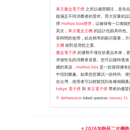
東京魔盒電子煙
之所以備受關注，首先在
能滿足不同消費者的需求。而大容量的設
擇
mohoo box煙彈
，以確保每一口都能
其次，
東京魔盒主機
的設計也頗具特色。
長時間的使用，結合精準的顯示螢幕，方
主機
絕對是理想之選。
魔盒電子煙
的優勢不僅在於產品本身，更
求個性化的消費者喜愛。您可以隨時透
總的來說，
mohoo box
是一款值得擁有
中找到樂趣。如果您想嘗試一款時尚、便
在台灣，使用者可以輕鬆找到各種相關產
tokyo 電子煙
與
東京電子煙
帶來的優質
detheauocai
Asked question
January 15,
« 2026加熱菸二次機教