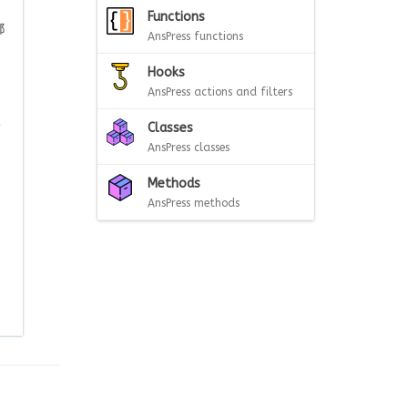
Functions
都
AnsPress functions
Hooks
AnsPress actions and filters
了
盒
Classes
AnsPress classes
追
Methods
AnsPress methods
。