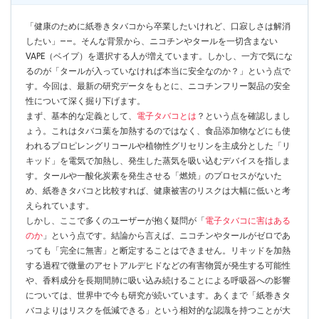
「健康のために紙巻きタバコから卒業したいけれど、口寂しさは解消
したい」——。そんな背景から、ニコチンやタールを一切含まない
VAPE（ベイプ）を選択する人が増えています。しかし、一方で気にな
るのが「タールが入っていなければ本当に安全なのか？」という点で
す。今回は、最新の研究データをもとに、ニコチンフリー製品の安全
性について深く掘り下げます。
まず、基本的な定義として、
電子タバコとは
？という点を確認しまし
ょう。これはタバコ葉を加熱するのではなく、食品添加物などにも使
われるプロピレングリコールや植物性グリセリンを主成分とした「リ
キッド」を電気で加熱し、発生した蒸気を吸い込むデバイスを指しま
す。タールや一酸化炭素を発生させる「燃焼」のプロセスがないた
め、紙巻きタバコと比較すれば、健康被害のリスクは大幅に低いと考
えられています。
しかし、ここで多くのユーザーが抱く疑問が「
電子タバコに害はある
のか
」という点です。結論から言えば、ニコチンやタールがゼロであ
っても「完全に無害」と断定することはできません。リキッドを加熱
する過程で微量のアセトアルデヒドなどの有害物質が発生する可能性
や、香料成分を長期間肺に吸い込み続けることによる呼吸器への影響
については、世界中で今も研究が続いています。あくまで「紙巻きタ
バコよりはリスクを低減できる」という相対的な認識を持つことが大