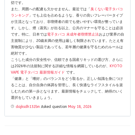
切です。
また、周囲への配慮も欠かせません。最近では「
臭くない電子タバコ
ランキング
」でも上位を占めるような、香りの良いフレーバータイプ
が主流となっており、非喫煙者の前でも使いやすい環境が整っていま
す。しかし、煙（蒸気）が出る以上、公共のマナーを守ることは必須
です。特に、日本では
電子タバコ 未成年者喫煙禁止法
および業界の自
主規制により、20歳未満の使用は厳しく制限されています。たとえ有
害物質が少ない製品であっても、若年層の健康を守るためのルールは
絶対です。
こうした成分の安全性や、信頼できる国産リキッドの選び方、さらに
は2026年の法規制に関する詳細な情報を網羅しているのが、
KYOTO
VAPE 電子タバコ 最新情報ガイド
です。
「健康」と「嗜好」のバランスをどう取るか。正しい知識を身につけ
ることは、自分自身の体調を管理し、長く快適なライフスタイルを楽
しむための第一歩となります。最新情報をチェックして、納得のいく
選択をしていきましょう。
dajksdh132bn
Asked question
May 18, 2026